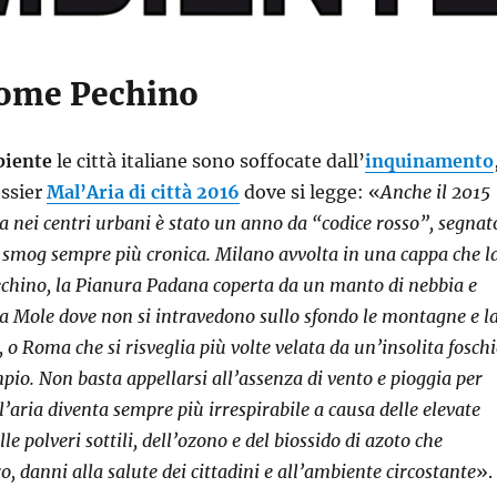
ome Pechino
iente
le città italiane sono soffocate dall’
inquinamento
ossier
Mal’Aria di città 2016
dove si legge: «
Anche il 2015
ta nei centri urbani è stato un anno da “codice rosso”, segnat
smog sempre più cronica. Milano avvolta in una cappa che l
echino, la Pianura Padana coperta da un manto di nebbia e
lla Mole dove non si intravedono sullo sfondo le montagne e l
 o Roma che si risveglia più volte velata da un’insolita fosch
pio. Non basta appellarsi all’assenza di vento e pioggia per
l’aria diventa sempre più irrespirabile a causa delle elevate
le polveri sottili, dell’ozono e del biossido di azoto che
ro, danni alla salute dei cittadini e all’ambiente circostante
».