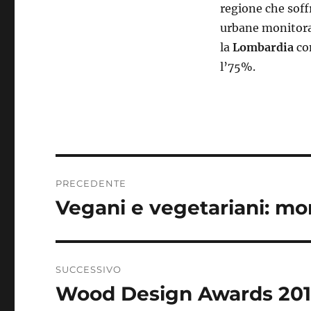
regione che soffr
urbane monitorat
la
Lombardia
con
l’75%.
Navigazione
PRECEDENTE
articoli
Vegani e vegetariani: mo
Articolo
precedente:
SUCCESSIVO
Wood Design Awards 2016: 
Articolo
successivo: