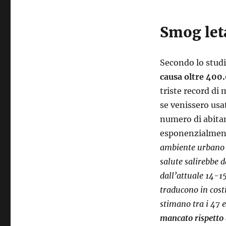
Smog let
Secondo lo stud
causa oltre 400
triste record di
se venissero usa
numero di abitant
esponenzialment
ambiente urbano e
salute salirebbe d
dall’attuale 14-1
traducono in costi
stimano tra i 47 e
mancato rispetto 