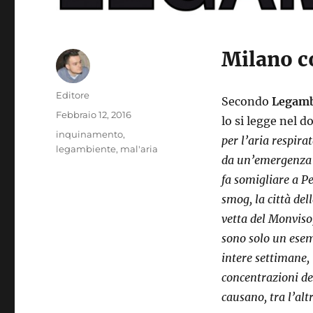
Milano c
Autore
Editore
Secondo
Legamb
Pubblicato
Febbraio 12, 2016
lo si legge nel d
il
Tag
inquinamento
,
per l’aria respira
legambiente
,
mal'aria
da un’emergenza 
fa somigliare a P
smog, la città de
vetta del Monviso,
sono solo un esem
intere settimane, 
concentrazioni del
causano, tra l’alt