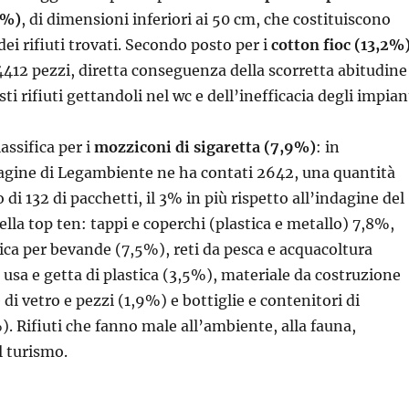
3%)
, di dimensioni inferiori ai 50 cm, che costituiscono
ei rifiuti trovati. Secondo posto per i
cotton fioc (13,2%
 4412 pezzi, diretta conseguenza della scorretta abitudine
sti rifiuti gettandoli nel wc e dell’inefficacia degli impian
assifica per i
mozziconi di sigaretta (7,9%)
: in
dagine di Legambiente ne ha contati 2642, una quantità
 di 132 di pacchetti, il 3% in più rispetto all’indagine del
lla top ten: tappi e coperchi (plastica e metallo) 7,8%,
tica per bevande (7,5%), reti da pesca e acquacoltura
 usa e getta di plastica (3,5%), materiale da costruzione
 di vetro e pezzi (1,9%) e bottiglie e contenitori di
). Rifiuti che fanno male all’ambiente, alla fauna,
l turismo.