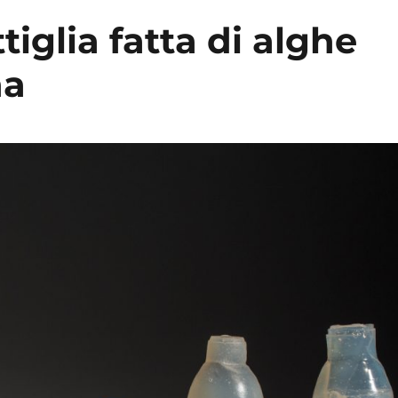
tiglia fatta di alghe
na