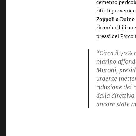
cemento pericola
rifiuti provenien
Zoppoli a Duino 
riconducibili a r
pressi del Parco 
“Circa il 70% d
marino affonda
Muroni, presid
urgente metter
riduzione dei r
dalla direttiv
ancora state 