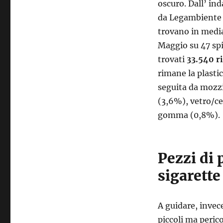
oscuro. Dall’ ind
da Legambiente è
trovano in media 
Maggio su 47 spi
trovati
33.540 ri
rimane la plastic
seguita da mozzic
(3,6%), vetro/cer
gomma (0,8%).
Pezzi di 
sigarette
A guidare, invece
piccoli ma perico