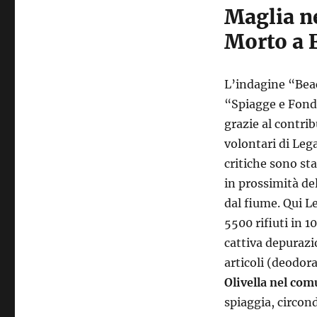
Maglia ne
Morto a 
L’indagine “Beac
“Spiagge e Fonda
grazie al contrib
volontari di Leg
critiche sono sta
in prossimità del
dal fiume. Qui Le
5500 rifiuti in 1
cattiva depurazio
articoli (deodora
Olivella nel com
spiaggia, circon