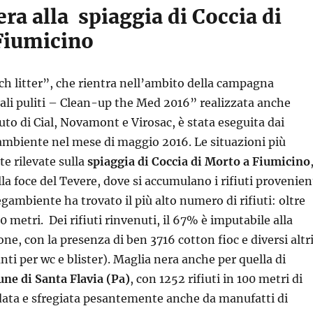
ra alla spiaggia di Coccia di
Fiumicino
h litter”, che rientra nell’ambito della campagna
li puliti – Clean-up the Med 2016” realizzata anche
uto di Cial, Novamont e Virosac, è stata eseguita dai
ambiente nel mese di maggio 2016. Le situazioni più
te rilevate sulla
spiaggia di Coccia di Morto a Fiumicino
la foce del Tevere, dove si accumulano i rifiuti provenien
gambiente ha trovato il più alto numero di rifiuti: oltre
00 metri. Dei rifiuti rinvenuti, il 67% è imputabile alla
ne, con la presenza di ben 3716 cotton fioc e diversi altr
nti per wc e blister). Maglia nera anche per quella di
une di Santa Flavia (Pa)
, con 1252 rifiuti in 100 metri di
data e sfregiata pesantemente anche da manufatti di