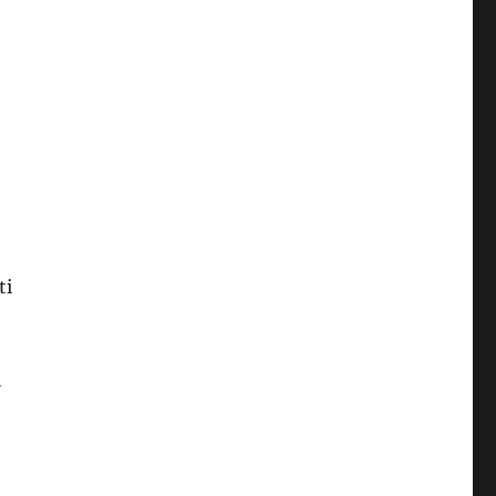
,
ti
i