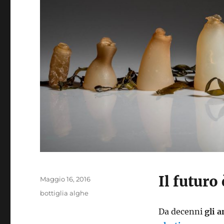
Il futuro
Pubblicato
Maggio 16, 2016
il
Tag
bottiglia alghe
Da decenni
gli a