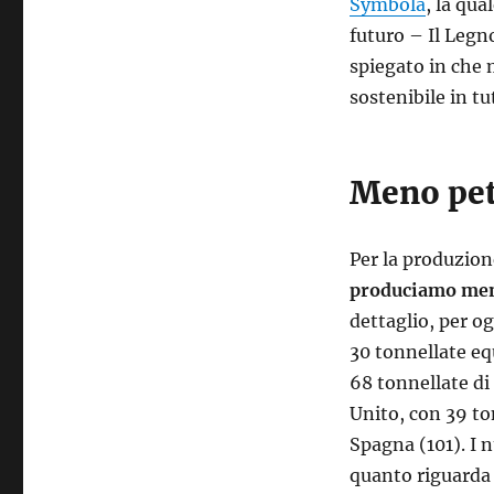
Symbola
, la qua
futuro – Il Legn
spiegato in che 
sostenibile in t
Meno pet
Per la produzion
produciamo meno
dettaglio, per o
30 tonnellate eq
68 tonnellate di 
Unito, con 39 ton
Spagna (101). I 
quanto riguarda 