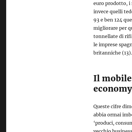
euro prodotto, i
invece quelli ted
93 e ben 124 quel
migliorare per qu
tonnellate di rif
le imprese spagno
britanniche (13).
Il mobile
economy
Queste cifre dim
abbia ormai imbo
‘produci, consum
vecchio business