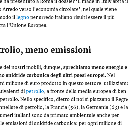
le ha presentato a Roma il dossier ‘Il made in Italy abita il
o Arredo verso l’economia circolare’, nel quale viene
modo il
legno
per arredo italiano risulti essere il più
utta l’Unione Europea.
rolio, meno emissioni
e dei nostri mobili, dunque,
sprechiamo meno energia e
 anidride carbonica degli altri paesi europei
. Nel
gni milione di euro prodotto in questo settore, utilizziam
uivalenti di
petrolio
, a fronte della media europea di ben
petrolio. Nello specifico, dietro di noi si piazzano il Regn
nellate di petrolio, la Francia (56), la Germania (63) e la
numeri italiani sono da primato ambientale anche per
le emissioni di anidride carbonica: per ogni milione di