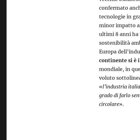
confermato anche
tecnologie in gr
minor impatto am
ultimi 8 anni ha 
sostenibilità amb
Europa dell’indu
continente si è 
mondiale, in qu
voluto sottoline
«
l’industria ital
grado di farlo se
circolare
».