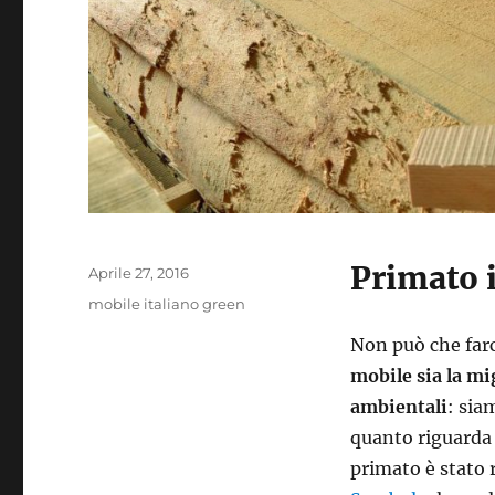
Primato 
Pubblicato
Aprile 27, 2016
il
Tag
mobile italiano green
Non può che farc
mobile sia la mi
ambientali
: sia
quanto riguarda 
primato è stato 