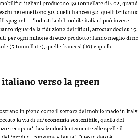
 mobilifici italiani producono 39 tonnellate di Co2, quan
eschi nei emettono 50, quelli francesi 52, quelli britannic
li spagnoli. L’industria del mobile italiani può invece
anto riguarda la riduzione dei rifiuti, attestandosi su 15
iuti per ogni milione di euro prodotto: fanno meglio di no
le (7 tonnellate), quelle francesi (10) e quelle
 italiano verso la green
ostrano in pieno come il settore del mobile made in Italy
ccato la via di un’
economia sostenibile
, quella del
a e recupera’, lasciandosi lentamente alle spalle il
 del ‘produci, consuma e butta’. Questo dato è