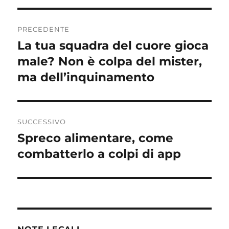
Navigazione
PRECEDENTE
articoli
La tua squadra del cuore gioca
Articolo
precedente:
male? Non è colpa del mister,
ma dell’inquinamento
SUCCESSIVO
Spreco alimentare, come
Articolo
successivo:
combatterlo a colpi di app