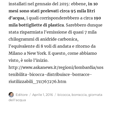
installati nel gennaio del 2015: ebbene,
in 10
mesi sono stati prelevati circa 95 mila litri
d’acqua
, i quali corrisponderebbero a circa
190
mila bottigliette di plastica
. Sarebbero dunque
stata risparmiata l’emissione di quasi 7 mila
chilogrammi di anidride carbonica,
l’equivalente di 8 voli di andata e ritorno da
Milano a New York. E questo, come abbiamo
visto, è solo l’inizio.
http://www.askanews.it/regioni/lombardia/sos
tenibilita-bicocca-distribuisce-borracce-
riutilizzabili_711767276.htm
Autore
Pubblicato
Tag
Editore
Aprile 1, 2016
bicocca
,
borraccia
,
giornata
il
dell'acqua