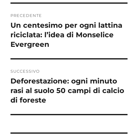
Navigazione
PRECEDENTE
articoli
Un centesimo per ogni lattina
Articolo
precedente:
riciclata: l’idea di Monselice
Evergreen
SUCCESSIVO
Deforestazione: ogni minuto
Articolo
successivo:
rasi al suolo 50 campi di calcio
di foreste