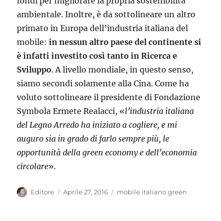
fondi per migliorare la propria sostenibilità
ambientale. Inoltre, è da sottolineare un altro
primato in Europa dell’industria italiana del
mobile:
in nessun altro paese del continente si
è infatti investito così tanto in Ricerca e
Sviluppo
. A livello mondiale, in questo senso,
siamo secondi solamente alla Cina. Come ha
voluto sottolineare il presidente di Fondazione
Symbola Ermete Realacci, «
l’industria italiana
del Legno Arredo ha iniziato a cogliere, e mi
auguro sia in grado di farlo sempre più, le
opportunità della green economy e dell’economia
circolare
».
Autore
Pubblicato
Tag
Editore
Aprile 27, 2016
mobile italiano green
il