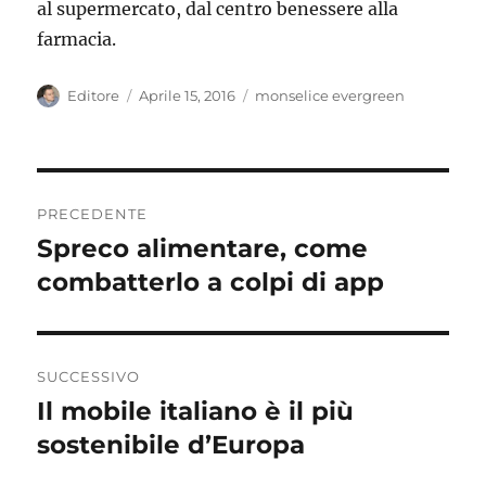
al supermercato, dal centro benessere alla
farmacia.
Autore
Pubblicato
Tag
Editore
Aprile 15, 2016
monselice evergreen
il
Navigazione
PRECEDENTE
articoli
Spreco alimentare, come
Articolo
precedente:
combatterlo a colpi di app
SUCCESSIVO
Il mobile italiano è il più
Articolo
successivo:
sostenibile d’Europa